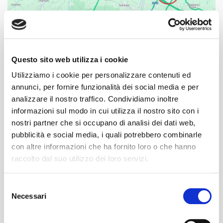
Questo sito web utilizza i cookie
Utilizziamo i cookie per personalizzare contenuti ed
Caratteristiche
annunci, per fornire funzionalità dei social media e per
ID area
Superficie Edificabile
analizzare il nostro traffico. Condividiamo inoltre
AL0205
41381 ㎡
informazioni sul modo in cui utilizza il nostro sito con i
nostri partner che si occupano di analisi dei dati web,
Superficie Disponibile
Consegna fabbricato
pubblicità e social media, i quali potrebbero combinarle
18913 ㎡
disponibile
con altre informazioni che ha fornito loro o che hanno
raccolto dal suo utilizzo dei loro servizi.
Baie di Carico
36
Selezione
Necessari
RICHIEDI MAGGIORI INFORMAZIONI
del
consenso