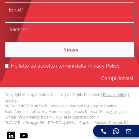
INVIA
Ho letto ed accetto i termini della
Privacy Policy
* Campi richiesti
Copyright © 2019 Arealogistica s.r.l. | All Rights Reserved |
Privacy policy
|
Credits
AREALOGISTICA srl Sede Legale: Via Marconi 123 – 24020 Ranica
Sede Amministrativa: Via Marconi, 123 – 24020 Ranica TEL. 035.34.35.01 –
E-mail
info@arealogistica.it
– PEC:
arealogistica@pec.it
P.IVA/C.F. 04620930166 – REA BG. 476667 – Capitale Sociale € 10.000 I.V.