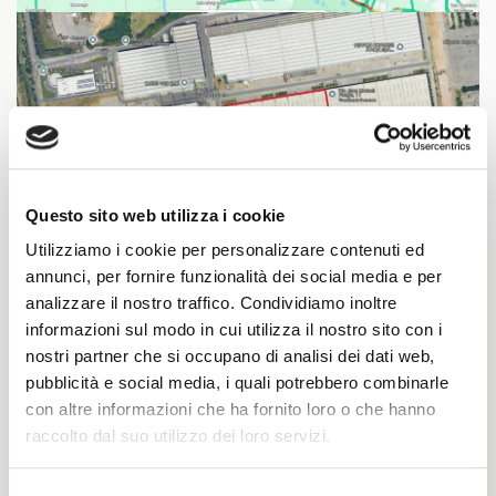
Questo sito web utilizza i cookie
Utilizziamo i cookie per personalizzare contenuti ed
annunci, per fornire funzionalità dei social media e per
analizzare il nostro traffico. Condividiamo inoltre
informazioni sul modo in cui utilizza il nostro sito con i
nostri partner che si occupano di analisi dei dati web,
Caratteristiche
pubblicità e social media, i quali potrebbero combinarle
con altre informazioni che ha fornito loro o che hanno
ID area
Superficie Edificabile
AL0280
43060 ㎡
raccolto dal suo utilizzo dei loro servizi.
Superficie Disponibile
Altezza Sotto Trave