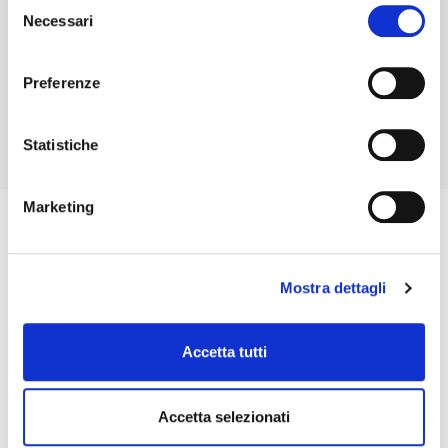
Selezione
23030 ㎡
11 mt
Necessari
del
consenso
Consegna fabbricato
Baie di Carico
gennaio 2027
24
Preferenze
RICHIEDI MAGGIORI INFORMAZIONI
Statistiche
Marketing
Mostra dettagli
Accetta tutti
Accetta selezionati