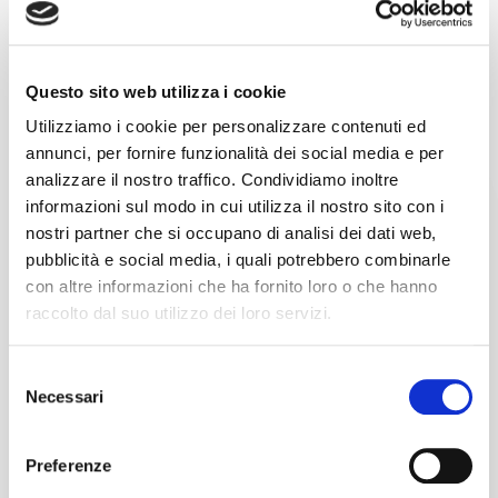
Questo sito web utilizza i cookie
Utilizziamo i cookie per personalizzare contenuti ed
annunci, per fornire funzionalità dei social media e per
analizzare il nostro traffico. Condividiamo inoltre
informazioni sul modo in cui utilizza il nostro sito con i
nostri partner che si occupano di analisi dei dati web,
Caratteristiche
pubblicità e social media, i quali potrebbero combinarle
con altre informazioni che ha fornito loro o che hanno
ID area
Superficie Edificabile
raccolto dal suo utilizzo dei loro servizi.
AL0293
40000 ㎡
Selezione
Superficie Disponibile
Altezza Sotto Trave
40000 ㎡
11 mt
Necessari
del
consenso
Consegna fabbricato
Baie di Carico
Preferenze
Q3/2027
40